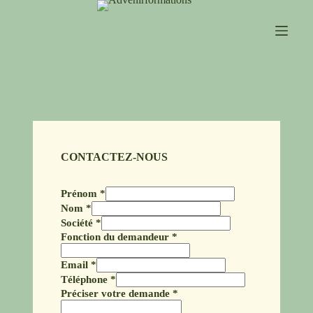
CONTACTEZ-NOUS
Prénom
*
Nom
*
Société
*
Fonction du demandeur
*
Email
*
Téléphone
*
Préciser votre demande
*